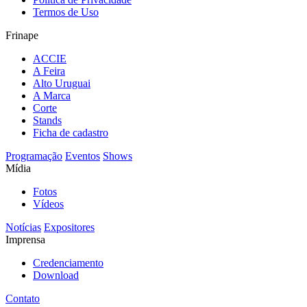
Termos de Uso
Frinape
ACCIE
A Feira
Alto Uruguai
A Marca
Corte
Stands
Ficha de cadastro
Programação
Eventos
Shows
Mídia
Fotos
Vídeos
Notícias
Expositores
Imprensa
Credenciamento
Download
Contato