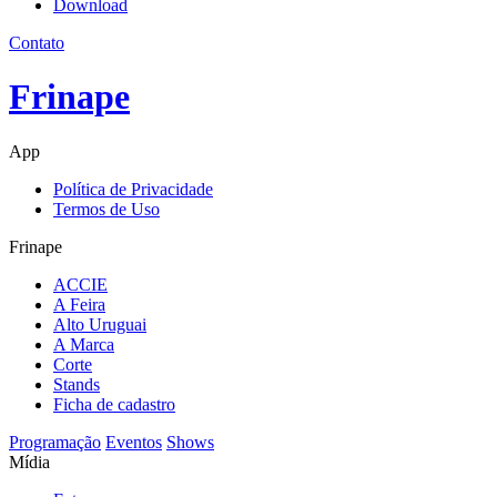
Download
Contato
Frinape
App
Política de Privacidade
Termos de Uso
Frinape
ACCIE
A Feira
Alto Uruguai
A Marca
Corte
Stands
Ficha de cadastro
Programação
Eventos
Shows
Mídia