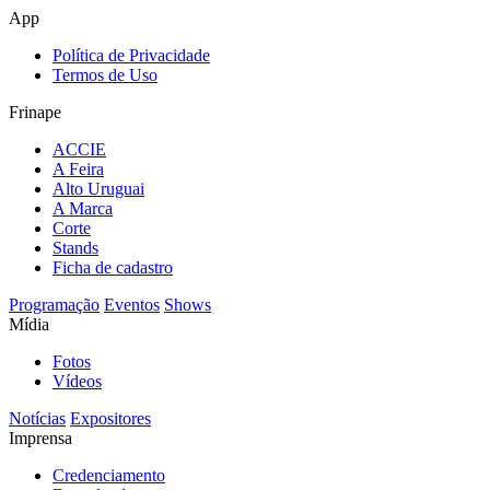
App
Política de Privacidade
Termos de Uso
Frinape
ACCIE
A Feira
Alto Uruguai
A Marca
Corte
Stands
Ficha de cadastro
Programação
Eventos
Shows
Mídia
Fotos
Vídeos
Notícias
Expositores
Imprensa
Credenciamento